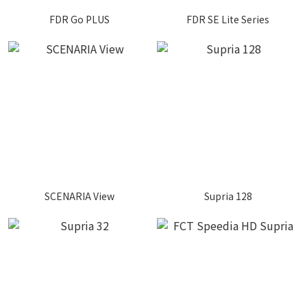
FDR Go PLUS
FDR SE Lite Series
SCENARIA View
Supria 128