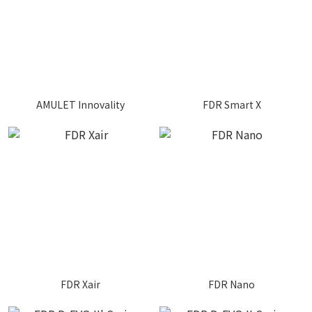
AMULET Innovality
FDR Smart X
FDR Xair
FDR Nano